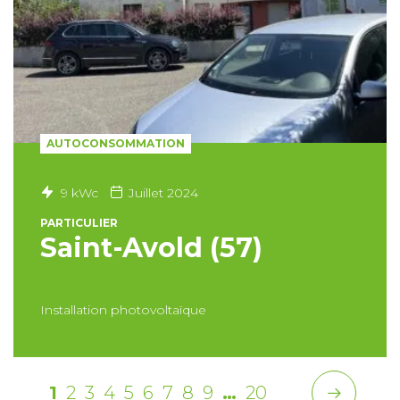
AUTOCONSOMMATION
9 kWc
Juillet 2024
PARTICULIER
Saint-Avold (57)
Installation photovoltaïque
1
2
3
4
5
6
7
8
9
…
20